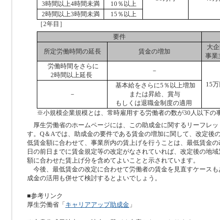
3時間以上4時間未満
10％以上
2時間以上3時間未満
15％以上
［2年目］
要件
大企
所定労働時間の延長
賃金の増加
事業
労働時間をさらに
－
2時間以上延長
15
基本給をさらに5％以上増加
－
または昇給、賞与
もしくは退職金制度の適用
※小規模企業規模とは、常時雇用する労働者の数が30人以下の
厚生労働省のホームページには、この助成金に関するリーフレッ
す。Q＆Aでは、助成金の要件である賃金の増加に関して、改定後
低賃金額に合わせて、事業所内の賃上げを行うことは、最低賃金の
日の前日までに賃金規定等の改定がなされていれば、改定後の地域
額に合わせた賃上げ分を含めてよいことと示されています。
今後、最低賃金の改定に合わせて労働者の賃金を見直すケースも
成金の活用も併せて検討するとよいでしょう。
■参考リンク
厚生労働省「
キャリアアップ助成金
」