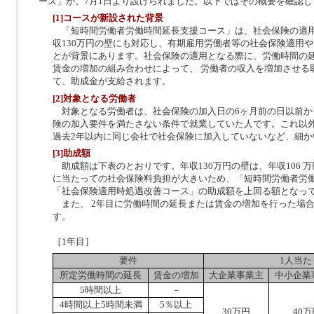
ース」が、7月1日より設けられました。以下ではその概要を確認し
[1]コースが新設された背景
「短時間労働者労働時間延長支援コース」は、社会保険の適
収130万円の壁にも対応し、有期雇用労働者等の社会保険適用
とが背景にあります。社会保険の適用となる際に、労働時間の
賃金の増加の組み合わせによって、 労働者の収入を増加させる
て、助成金が支給されます。
[2]対象となる労働者
対象となる労働者は、社会保険の加入日の6ヶ月前の日以前か
険の加入要件を満たさない条件で就業していた人です。これ以
過去2年以内に同じ会社で社会保険に加入していないなど、細か
[3]助成額
助成額は下表のとおりです。年収130万円の壁は、年収106 
に当たっての社会保険料負担が大きいため、「短時間労働者労
「社会保険適用時処遇改善コース」の助成額を上回る額となっ
また、 2年目に労働時間の延長または賃金の増加を行った場
す。
［1年目］
要件
1人当た
所定労働時間の延長
賃金の増加
大企業事業主
中小企業
5時間以上
－
4時間以上5時間未満
5％以上
30万円
40