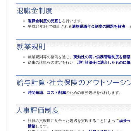
退職金制度の見直し
を行います。
平成24年3月で廃止される
適格退職年金制度の問題を解決
し
就業規則等の整備を通じ、
実効性の高い労務管理制度を構築
従来の諸規程の改定を行い、
現行諸法令に適合したものに修
時間短縮、コスト削減
のための事務処理を代行します。
社員の貢献度に見合った処遇を実現することによって
頑張っ
構築
します。