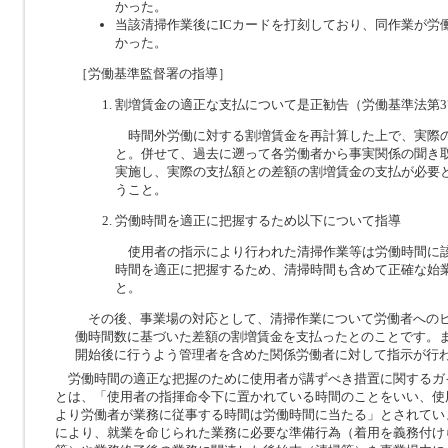
かった。
当該清掃作業後にICカードを打刻しており、同作業が労
かった。
［労働基準監督署の指導］
割増賃金の適正な支払について是正勧告（労働基準法第3
時間外労働に対する割増賃金を再計算した上で、実際
と。併せて、過去に遡って各労働者から事実関係の聞き
実施し、実際の支払額との差額の割増賃金の支払が必要
うこと。
労働時間を適正に把握するため以下について指導
使用者の指示により行われた清掃作業等は労働時間に
時間を適正に把握するため、清掃時間も含めて正確な始
と。
その後、事業場の対応として、清掃作業について労働者への
働時間数に基づいた差額の割増賃金を支払ったとのことです。
開始後に行うよう管理者を含めた関係労働者に対して指示が行
労働時間の適正な把握のために使用者が講ずべき措置に関するガ
とは、「使用者の指揮命令下に置かれている時間のことをいい、使
より労働者が業務に従事する時間は労働時間に当たる」とされてい
により、就業を命じられた業務に必要な準備行為（着用を義務付け