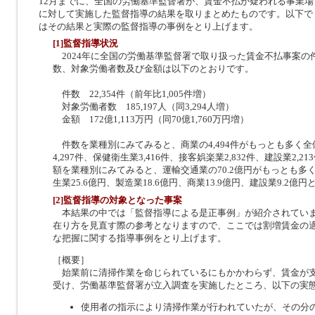
12月までに、全国の労働基準監督署が、賃金不払が疑われる事業場
に対して実施した監督指導の結果を取りまとめたものです。以下で
はその結果と実際の監督指導の事例をとり上げます。
[1]監督指導状況
2024年に全国の労働基準監督署で取り扱った賃金不払事案の
数、対象労働者数及び金額は以下のとおりです。
件数 22,354件（前年比1,005件増）
対象労働者数 185,197人（同3,294人増）
金額 172億1,113万円（同70億1,760万円増）
件数を業種別にみてみると、商業の4,494件がもっとも多く全
4,297件、保健衛生業3,416件、接客娯楽業2,832件、建設業2
額を業種別にみてみると、運輸交通業の70.2億円がもっとも多
生業25.6億円、製造業18.6億円、商業13.9億円、建設業9.2億
[2]監督指導の対象となった事案
本結果の中では「監督指導による是正事例」が紹介されてい
在り方を見直す際の参考となりますので、ここでは割増賃金の
な把握に関する指導事例をとり上げます。
［概要］
始業前に清掃作業を命じられているにもかかわらず、賃金が
受け、労働基準監督署が立入調査を実施したところ、以下の実
使用者の指示により清掃作業が行われていたが、その分