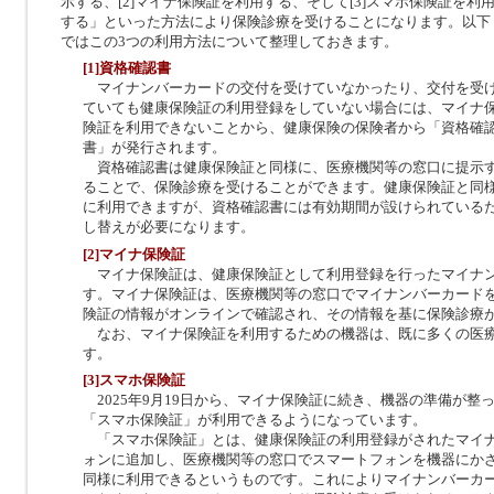
示する、[2]マイナ保険証を利用する、そして[3]スマホ保険証を利
する」といった方法により保険診療を受けることになります。以下
ではこの3つの利用方法について整理しておきます。
[1]資格確認書
マイナンバーカードの交付を受けていなかったり、交付を受
ていても健康保険証の利用登録をしていない場合には、マイナ
険証を利用できないことから、健康保険の保険者から「資格確
書」が発行されます。
資格確認書は健康保険証と同様に、医療機関等の窓口に提示
ることで、保険診療を受けることができます。健康保険証と同
に利用できますが、資格確認書には有効期間が設けられている
し替えが必要になります。
[2]マイナ保険証
マイナ保険証は、健康保険証として利用登録を行ったマイナ
す。マイナ保険証は、医療機関等の窓口でマイナンバーカード
険証の情報がオンラインで確認され、その情報を基に保険診療
なお、マイナ保険証を利用するための機器は、既に多くの医
す。
[3]スマホ保険証
2025年9月19日から、マイナ保険証に続き、機器の準備が整
「スマホ保険証」が利用できるようになっています。
「スマホ保険証」とは、健康保険証の利用登録がされたマイ
ォンに追加し、医療機関等の窓口でスマートフォンを機器にか
同様に利用できるというものです。これによりマイナンバーカ