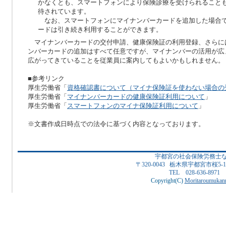
かなくとも、スマートフォンにより保険診療を受けられること
待されています。
なお、スマートフォンにマイナンバーカードを追加した場合
ードは引き続き利用することができます。
マイナンバーカードの交付申請、健康保険証の利用登録、さらに
ンバーカードの追加はすべて任意ですが、マイナンバーの活用が広
広がってきていることを従業員に案内してもよいかもしれません。
■参考リンク
厚生労働省「
資格確認書について（マイナ保険証を使わない場合の
厚生労働省「
マイナンバーカードの健康保険証利用について
」
厚生労働省「
スマートフォンのマイナ保険証利用について
」
※文書作成日時点での法令に基づく内容となっております。
宇都宮の社会保険労務士
〒320-0043 栃木県宇都宮市桜5
TEL 028-636-8971
Copyright(C)
Moritaroumukanr