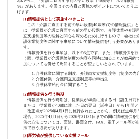
みの中に、「介護に直面する前の早い段階（40歳等）での情報提
供」があります。今回はその内容と実施のポイントについてとり上
げます。
[1]情報提供として実施すべきこと
この「介護に直面する前の早い段階(40歳等)での情報提供」と
は、従業員が介護に直面する前の早い段階で、介護休業や介護
立支援制度等の理解と関心を深めるために行うもので、会社は
護休業制度等に関する事項について情報提供を行う必要があり
す。
情報提供を行う事項は、以下の3点です。また、情報提供を行
う際、従業員が介護保険制度の内容を同時に知ることが効果的
度についても併せて周知することが望ましいとされています。
介護休業に関する制度、介護両立支援制度等（制度の内
介護休業・介護両立支援制度等の申出先
介護休業給付金に関すること
[2]情報提供を行う時期
情報提供を行う時期は、従業員が40歳に達する日（誕生日前
または、従業員が40歳に達した日の翌日（誕生日）から1年間
改正点が2025年4月1日に施行されたことから、例えば生年月日
場合、2025年4月1日から2026年3月31日までの間に情報提
供の方法については、面談、書面交付、FAX、電子メール等が
法で行う必要があります。
[3]厚労省が提供している支援ツール