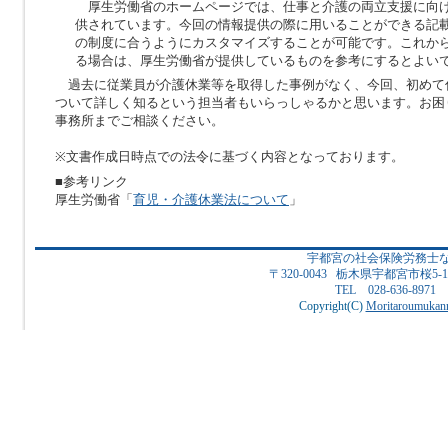
厚生労働省のホームページでは、仕事と介護の両立支援に向
供されています。今回の情報提供の際に用いることができる記
の制度に合うようにカスタマイズすることが可能です。これか
る場合は、厚生労働省が提供しているものを参考にするとよい
過去に従業員が介護休業等を取得した事例がなく、今回、初めて
ついて詳しく知るという担当者もいらっしゃるかと思います。お困
事務所までご相談ください。
※文書作成日時点での法令に基づく内容となっております。
■参考リンク
厚生労働省「
育児・介護休業法について
」
宇都宮の社会保険労務士
〒320-0043 栃木県宇都宮市桜5
TEL 028-636-8971
Copyright(C)
Moritaroumukanr