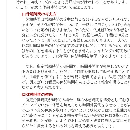
行われ、与えていないときは是正勧告が行われることがあります。
そこで、改めて休憩時間について確認します。
[1]休憩時間の与え方
休憩時間は労働時間の途中に与えなければならないとされて
ますが、その休憩時間数について、一括して与えなければなら
いといった定めはありません。そのため、例えば60分の休憩を4
分と15分に分けたり、午前に10分、お昼に40分、午後に10分と
いったように3回与えたとしても差し支えありません。一方で、
休憩時間は食事の時間や疲労の回復を目的としているため、過
はその目的を達成することができません。タイミングや時間数
があるでしょう。また確実に休憩時間を確保できるようにする
なお、所定労働時間が6時間で、時間外労働が発生しないとき
る必要はありません。ただし、6時間を継続して勤務することで
り、生産性が低下することが容易に想像できます。法定では休
が、例えば15分程度の休憩時間を与えることで軽食を摂ること
ながると考えられます。
[2]休憩時間の確保
所定労働時間が8時間の場合、昼の休憩時間を45分としてお
イミングで15分の休憩を与えてから時間外労働をさせることが
がこの15分の休憩を取れていないという状況がしばしば見受け
よび終了時に、チャイムを鳴らす等により確実に休憩を取るこ
憩を取ることが難しいようであれば始業・終業時刻の見直しを行
ら60分に変更するという対応を考える必要があります。