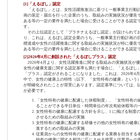
[1]「えるぼし」認定
「えるぼし」とは、女性活躍推進法に基づく一般事業主行動
画の策定・届出を行った企業のうち、取組みの実施状況が優良
ある等の一定の要件を満たした場合に受けることができる認定
す。
その上位認定として「プラチナえるぼし認定」が設けられて
り、これは、えるぼし認定企業のうち、一般事業主行動計画の
標達成や女性の活躍推進に関する取組みの実施状況が特に優良
ある等の一定の要件を満たした場合に受けることができる認定
[2]2026年4月に創設された「えるぼしプラス」認定
2026年4月より、女性活躍推進に関する取組みの実施状況が
女性の健康支援に関する認定基準も満たす場合に、「えるぼし
「プラス」認定がされることになりました。これは、2026年4
中で、女性の健康上の特性（以下、「女性特有の健康」という
が明確化されたことが背景にあります。認定基準については、
が必要です。
「女性特有の健康に配慮した休暇制度」、「女性特有の
ることができる半日単位・時間単位の年次有給休暇等の
女性特有の健康に配慮する方針を示し、1.に掲げる制度
させるための取組みの実施
女性特有の健康に配慮する研修その他の女性特有の健康
進するための取組みの実施
従業員からの女性特有の健康に配慮する業務を担当する
特有の健康に関する相談に応じさせる措置と従業員への