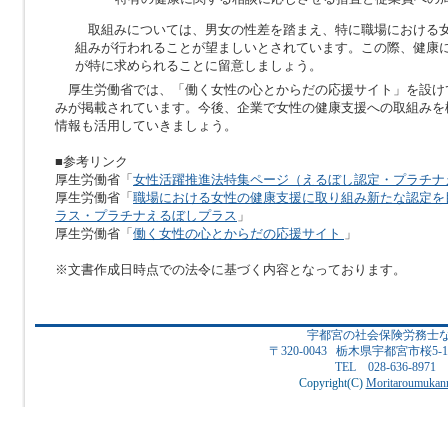
取組みについては、男女の性差を踏まえ、特に職場における
組みが行われることが望ましいとされています。この際、健康
が特に求められることに留意しましょう。
厚生労働省では、「働く女性の心とからだの応援サイト」を設け
みが掲載されています。今後、企業で女性の健康支援への取組みを
情報も活用していきましょう。
■参考リンク
厚生労働省「
女性活躍推進法特集ページ（えるぼし認定・プラチナ
厚生労働省「
職場における女性の健康支援に取り組み新たな認定を
ラス・プラチナえるぼしプラス
」
厚生労働省「
働く女性の心とからだの応援サイト
」
※文書作成日時点での法令に基づく内容となっております。
宇都宮の社会保険労務士
〒320-0043 栃木県宇都宮市桜5
TEL 028-636-8971
Copyright(C)
Moritaroumukanr